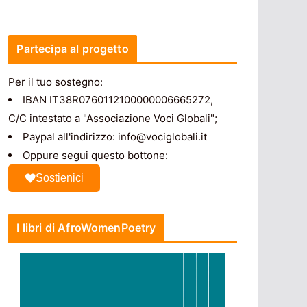
Partecipa al progetto
Per il tuo sostegno:
IBAN IT38R0760112100000006665272,
C/C intestato a "Associazione Voci Globali";
Paypal all'indirizzo: info@vociglobali.it
Oppure segui questo bottone:
Sostienici
I libri di AfroWomenPoetry