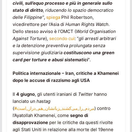
civili, sull’equo processo e più in generale sullo
stato di diritto
, riducendo lo spazio democratico
delle Filippine”
,
spiega
Phil Robertson,
vicedirettore per l’Asia di
Human Rights Watch
.
Dello stesso avviso è l’OMCT (
World Organisation
Against Torture
),
secondo cui
: “
gli arresti arbitrari
e la detenzione preventiva prolungata senza
supervisione giudiziaria
costituscono una green
card per torture e abusi sistematici
”.
Politica internazionale – Iran, critiche a Khamenei
dopo le accuse di razzismo agli USA
Il
4 giugno
, gli utenti iraniani di
Twitter
hanno
lanciato un
hastag
(
#مردم_را_می‌کشند_زبانشان_هم_دراز_است
) contro
l’Ayatollah Khamenei, come
segno di
disapprovazione
per le critiche da questi rivolte
agli Stati Uniti in relazione alla morte del 19enne