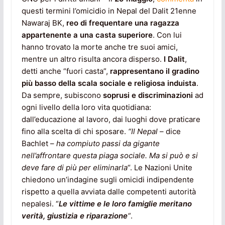
questi termini l’omicidio in Nepal del Dalit 21enne
Nawaraj BK,
reo di frequentare una ragazza
appartenente a una casta superiore
. Con lui
hanno trovato la morte anche tre suoi amici,
mentre un altro risulta ancora disperso.
I Dalit
,
detti anche “fuori casta”,
rappresentano il gradino
più basso della scala sociale e religiosa induista
.
Da sempre, subiscono
soprusi e discriminazioni
ad
ogni livello della loro vita quotidiana:
dall’educazione al lavoro, dai luoghi dove praticare
fino alla scelta di chi sposare.
“Il Nepal
– dice
Bachlet –
ha compiuto passi da gigante
nell’affrontare questa piaga sociale. Ma si può e si
deve fare di più per eliminarla
“. Le Nazioni Unite
chiedono un’indagine sugli omicidi indipendente
rispetto a quella avviata dalle competenti autorità
nepalesi. “
Le vittime e le loro famiglie meritano
verità, giustizia e riparazione
“
.