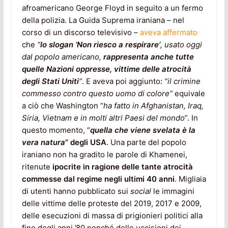
afroamericano George Floyd in seguito a un fermo
della polizia. La Guida Suprema iraniana – nel
corso di un discorso televisivo –
aveva affermato
che
“
lo slogan ‘Non riesco a respirare’
, usato oggi
dal popolo americano,
rappresenta anche tutte
quelle Nazioni oppresse, vittime delle atrocità
degli Stati Uniti
“
. E aveva poi aggiunto:
“il crimine
commesso contro questo uomo di colore”
equivale
a ciò che Washington “
ha fatto in Afghanistan, Iraq,
Siria, Vietnam e in molti altri Paesi del mondo
”. In
questo momento, “
quella che viene svelata è la
vera natura
” degli USA
. Una parte del popolo
iraniano non ha gradito le parole di Khamenei,
ritenute
ipocrite in ragione delle tante atrocità
commesse dal regime negli ultimi 40 anni
. Migliaia
di utenti hanno pubblicato sui
social
le immagini
delle vittime delle proteste del 2019, 2017 e 2009,
delle esecuzioni di massa di prigionieri politici alla
fine degli anni ’80 nonché delle uccisioni dei