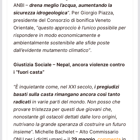
ANBI –
drena meglio l’acqua, aumentando la
sicurezza idrogeologica
“. Per Giorgio Piazza,
presidente del Consorzio di bonifica Veneto
Orientale,
“questo approccio è l’unico possibile per
rispondere in modo economicamente e
ambientalmente sostenibile alle sfide poste
dall’evidente mutamento climatico”
.
Giustizia Sociale – Nepal, ancora violenze contro
i “fuori casta”
“È inquietante come, nel XXI secolo,
i pregiudizi
basati sulla casta rimangano ancora così tanto
radicati
in varie parti del mondo. Non posso che
provare tristezza per questi due giovani che,
nonostante gli ostacoli dettati dalle loro origini,
nutrivano la grande speranza di costruire un futuro
insieme
“. Michelle Bachelet – Alto Commissario
ONU per i diritti umani – il
29 maggio
,
commenta
in