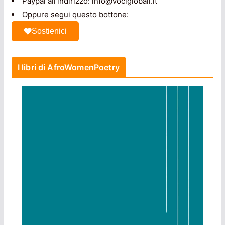
Paypal all'indirizzo: info@vociglobali.it
Oppure segui questo bottone:
Sostienici
I libri di AfroWomenPoetry