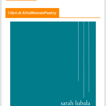
I libri di AfroWomenPoetry