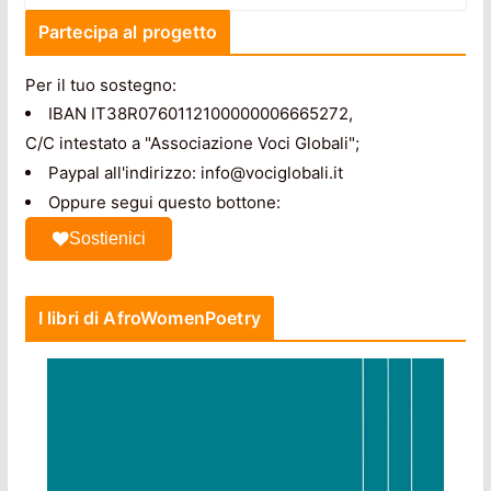
Partecipa al progetto
Per il tuo sostegno:
IBAN IT38R0760112100000006665272,
C/C intestato a "Associazione Voci Globali";
Paypal all'indirizzo: info@vociglobali.it
Oppure segui questo bottone:
Sostienici
I libri di AfroWomenPoetry