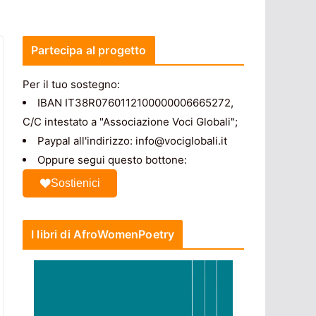
Partecipa al progetto
Per il tuo sostegno:
IBAN IT38R0760112100000006665272,
C/C intestato a "Associazione Voci Globali";
Paypal all'indirizzo: info@vociglobali.it
Oppure segui questo bottone:
Sostienici
I libri di AfroWomenPoetry