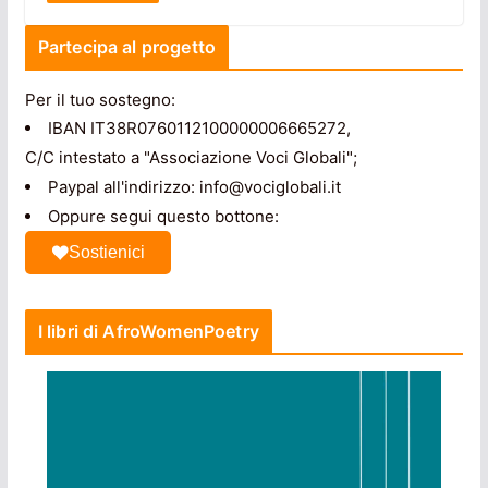
Partecipa al progetto
Per il tuo sostegno:
IBAN IT38R0760112100000006665272,
C/C intestato a "Associazione Voci Globali";
Paypal all'indirizzo: info@vociglobali.it
Oppure segui questo bottone:
Sostienici
I libri di AfroWomenPoetry