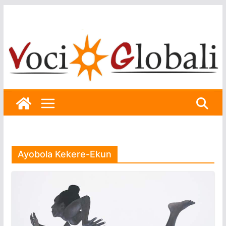
Skip
to
content
Ayobola Kekere-Ekun