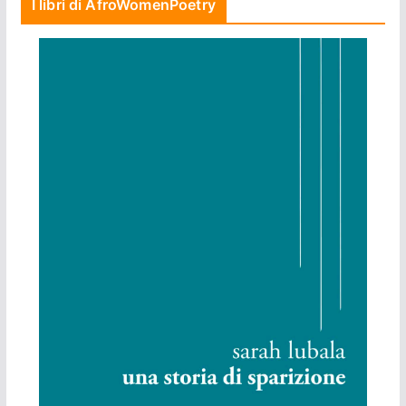
I libri di AfroWomenPoetry