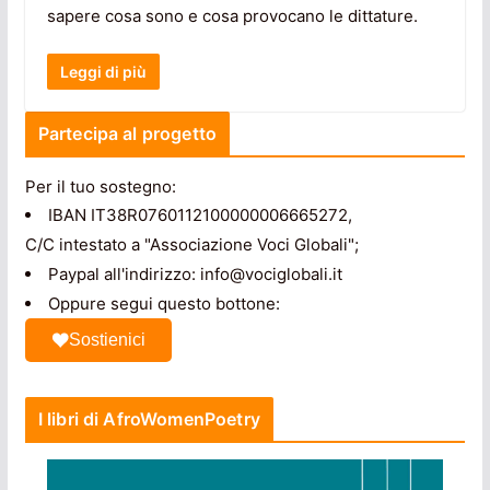
sapere cosa sono e cosa provocano le dittature.
Leggi di più
Partecipa al progetto
Per il tuo sostegno:
IBAN IT38R0760112100000006665272,
C/C intestato a "Associazione Voci Globali";
Paypal all'indirizzo: info@vociglobali.it
Oppure segui questo bottone:
Sostienici
I libri di AfroWomenPoetry