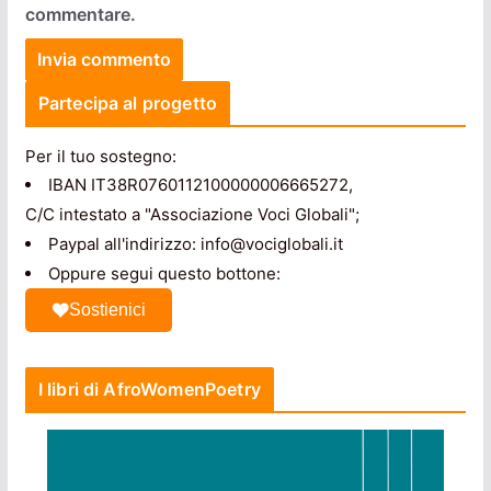
commentare.
Partecipa al progetto
Per il tuo sostegno:
IBAN IT38R0760112100000006665272,
C/C intestato a "Associazione Voci Globali";
Paypal all'indirizzo: info@vociglobali.it
Oppure segui questo bottone:
Sostienici
I libri di AfroWomenPoetry