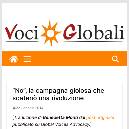
Skip
to
content
“No”, la campagna gioiosa che
scatenò una rivoluzione
22 Gennaio 2014
[
Traduzione di
Benedetta Monti
dal
post originale
pubblicato su Global Voices Advocacy.
]