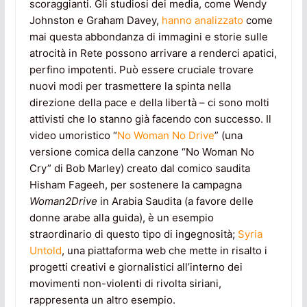
scoraggianti. Gli studiosi dei media, come Wendy
Johnston e Graham Davey,
hanno analizzato
come
mai questa abbondanza di immagini e storie sulle
atrocità in Rete possono arrivare a renderci apatici,
perfino impotenti. Può essere cruciale trovare
nuovi modi per trasmettere la spinta nella
direzione della pace e della libertà – ci sono molti
attivisti che lo stanno già facendo con successo. Il
video umoristico “
No Woman No Drive
” (una
versione comica della canzone “No Woman No
Cry” di Bob Marley) creato dal comico saudita
Hisham Fageeh, per sostenere la campagna
Woman2Drive
in Arabia Saudita (a favore delle
donne arabe alla guida), è un esempio
straordinario di questo tipo di ingegnosità;
Syria
Untold
, una piattaforma web che mette in risalto i
progetti creativi e giornalistici all’interno dei
movimenti non-violenti di rivolta siriani,
rappresenta un altro esempio.