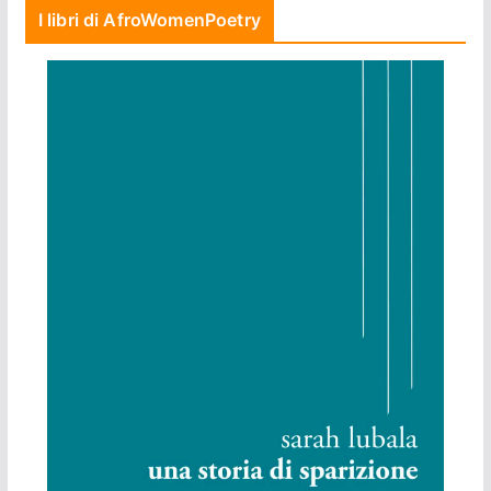
I libri di AfroWomenPoetry