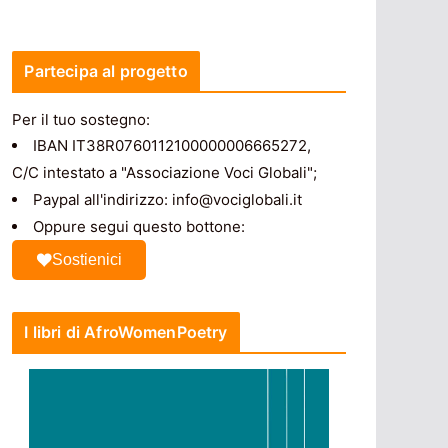
Partecipa al progetto
Per il tuo sostegno:
IBAN IT38R0760112100000006665272,
C/C intestato a "Associazione Voci Globali";
Paypal all'indirizzo: info@vociglobali.it
Oppure segui questo bottone:
Sostienici
I libri di AfroWomenPoetry