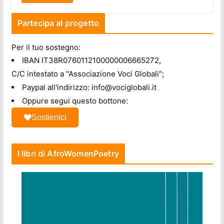
Partecipa al progetto
Per il tuo sostegno:
IBAN IT38R0760112100000006665272,
C/C intestato a "Associazione Voci Globali";
Paypal all'indirizzo: info@vociglobali.it
Oppure segui questo bottone:
Sostienici
I libri di AfroWomenPoetry