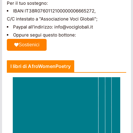
Per il tuo sostegno:
IBAN IT38R0760112100000006665272,
C/C intestato a "Associazione Voci Globali";
Paypal all'indirizzo: info@vociglobali.it
Oppure segui questo bottone:
Sostienici
I libri di AfroWomenPoetry