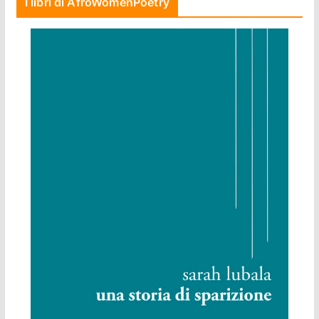
I libri di AfroWomenPoetry