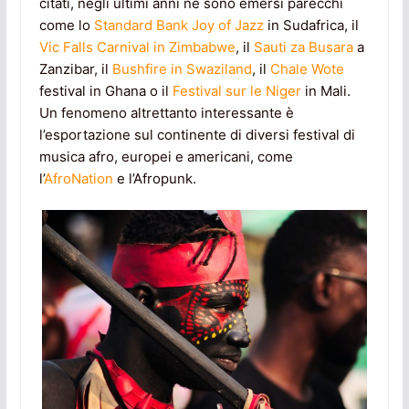
citati, negli ultimi anni ne sono emersi parecchi
come lo
Standard Bank Joy of Jazz
in Sudafrica, il
Vic Falls Carnival in Zimbabwe
, il
Sauti za Busara
a
Zanzibar, il
Bushfire in Swaziland
, il
Chale Wote
festival in Ghana o il
Festival sur le Niger
in Mali.
Un fenomeno altrettanto interessante è
l’esportazione sul continente di diversi festival di
musica afro, europei e americani, come
l’
AfroNation
e l’Afropunk.