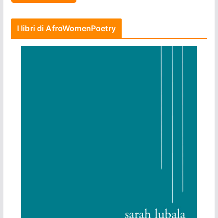
I libri di AfroWomenPoetry