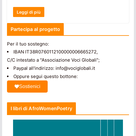
Leggi di più
Partecipa al progetto
Per il tuo sostegno:
IBAN IT38R0760112100000006665272,
C/C intestato a "Associazione Voci Globali";
Paypal all'indirizzo: info@vociglobali.it
Oppure segui questo bottone:
Sostienici
I libri di AfroWomenPoetry