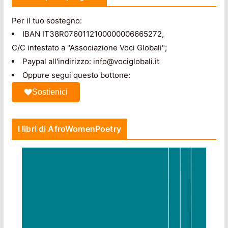
Per il tuo sostegno:
IBAN IT38R0760112100000006665272,
C/C intestato a "Associazione Voci Globali";
Paypal all'indirizzo: info@vociglobali.it
Oppure segui questo bottone:
Sostienici
I libri di AfroWomenPoetry