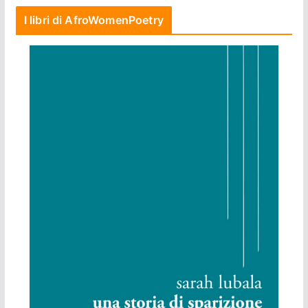
I libri di AfroWomenPoetry