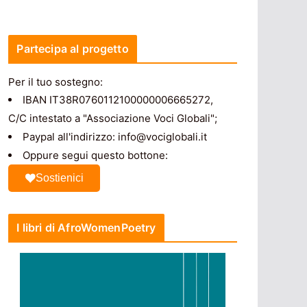
Partecipa al progetto
Per il tuo sostegno:
IBAN IT38R0760112100000006665272,
C/C intestato a "Associazione Voci Globali";
Paypal all'indirizzo: info@vociglobali.it
Oppure segui questo bottone:
Sostienici
I libri di AfroWomenPoetry