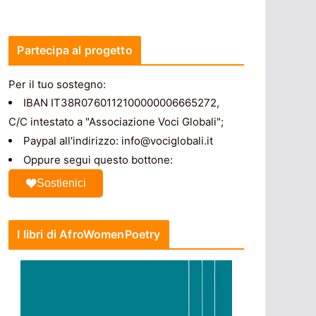
Partecipa al progetto
Per il tuo sostegno:
IBAN IT38R0760112100000006665272,
C/C intestato a "Associazione Voci Globali";
Paypal all'indirizzo: info@vociglobali.it
Oppure segui questo bottone:
Sostienici
I libri di AfroWomenPoetry