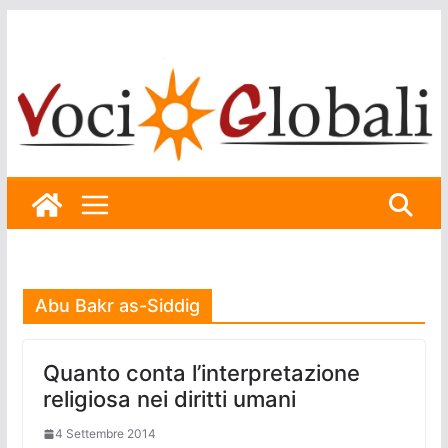
Skip
to
content
Abu Bakr as-Siddig
Quanto conta l’interpretazione
religiosa nei diritti umani
4 Settembre 2014