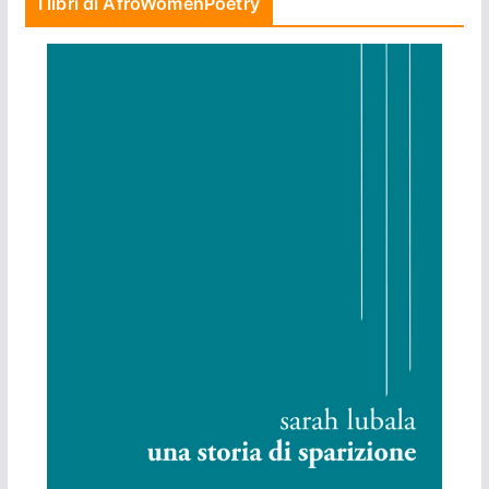
I libri di AfroWomenPoetry