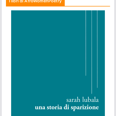
I libri di AfroWomenPoetry