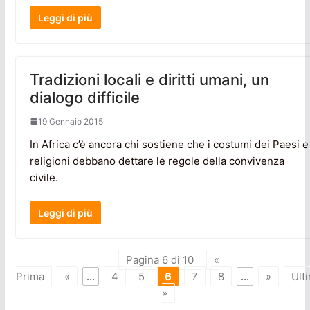
Leggi di più
Tradizioni locali e diritti umani, un
dialogo difficile
19 Gennaio 2015
In Africa c’è ancora chi sostiene che i costumi dei Paesi e
religioni debbano dettare le regole della convivenza
civile.
Leggi di più
Pagina 6 di 10
«
Prima
«
...
4
5
6
7
8
...
»
Ult
»