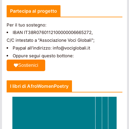
Partecipa al progetto
Per il tuo sostegno:
IBAN IT38R0760112100000006665272,
C/C intestato a "Associazione Voci Globali";
Paypal all'indirizzo: info@vociglobali.it
Oppure segui questo bottone:
Sostienici
I libri di AfroWomenPoetry