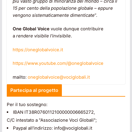
più vasto gruppo di minoranza del mondo – circa il
15 per cento della popolazione globale – eppure
vengono sistematicamente dimenticate
“.
One Global Voice
vuole dunque contribuire
a
rendere visibile l’invisibile
.
https://oneglobalvoice.it
https://www.youtube.com/@oneglobalvoice
mailto:
oneglobalvoice@vociglobali.it
Partecipa al progetto
Per il tuo sostegno:
IBAN IT38R0760112100000006665272,
C/C intestato a "Associazione Voci Globali";
Paypal all'indirizzo: info@vociglobali.it