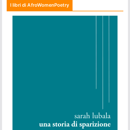
I libri di AfroWomenPoetry