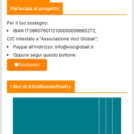
Partecipa al progetto
Per il tuo sostegno:
IBAN IT38R0760112100000006665272,
C/C intestato a "Associazione Voci Globali";
Paypal all'indirizzo: info@vociglobali.it
Oppure segui questo bottone:
Sostienici
I libri di AfroWomenPoetry