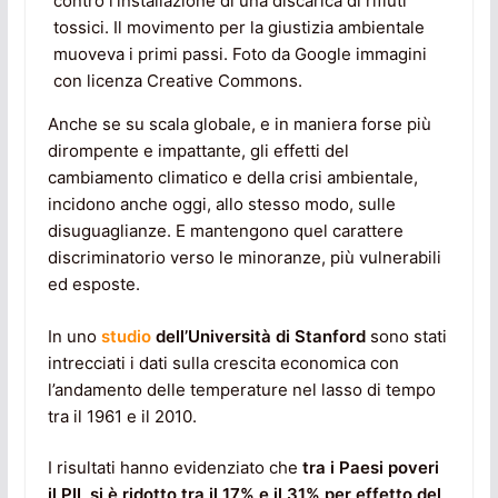
contro l’installazione di una discarica di rifiuti
tossici. Il movimento per la giustizia ambientale
muoveva i primi passi. Foto da Google immagini
con licenza Creative Commons.
Anche se su scala globale, e in maniera forse più
dirompente e impattante, gli effetti del
cambiamento climatico e della crisi ambientale,
incidono anche oggi, allo stesso modo, sulle
disuguaglianze. E mantengono quel carattere
discriminatorio verso le minoranze, più vulnerabili
ed esposte.
In uno
studio
dell’Università di Stanford
sono stati
intrecciati i dati sulla crescita economica con
l’andamento delle temperature nel lasso di tempo
tra il 1961 e il 2010.
I risultati hanno evidenziato che
tra i Paesi poveri
il PIL si è ridotto tra il 17% e il 31% per effetto del