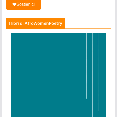
Sostienici
I libri di AfroWomenPoetry