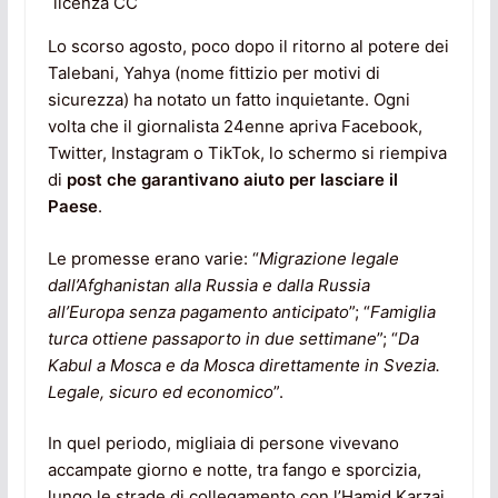
licenza CC
Lo scorso agosto, poco dopo il ritorno al potere dei
Talebani, Yahya (nome fittizio per motivi di
sicurezza) ha notato un fatto inquietante. Ogni
volta che il giornalista 24enne apriva Facebook,
Twitter, Instagram o TikTok, lo schermo si riempiva
di
post che garantivano aiuto per lasciare il
Paese
.
Le promesse erano varie: “
Migrazione legale
dall’Afghanistan alla Russia e dalla Russia
all’Europa senza pagamento anticipato
”; “
Famiglia
turca ottiene passaporto in due settimane
”; “
Da
Kabul a Mosca e da Mosca direttamente in Svezia.
Legale, sicuro ed economico
”.
In quel periodo, migliaia di persone vivevano
accampate giorno e notte, tra fango e sporcizia,
lungo le strade di collegamento con l’Hamid Karzai