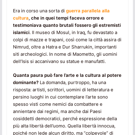
Era in corso una sorta di
guerra parallela alla
cultura
, che in quei tempi faceva orrore e
testimoniava quanto brutali fossero gli estremisti
islamici
. Il museo di Mosul, in Iraq, fu devastato a
colpi di mazze e trapani, così come la città assira di
Nimrud, oltre a Hatra e Dur Sharrukin, importanti
siti archeologici. In nome di Maometto, gli uomini
dell’Isis si accanivano su statue e manufatti.
Quanta paura può fare l’arte e la cultura al potere
dominante?
La domanda, purtroppo, ha una
risposta: artisti, scrittori, uomini di letteratura e
persino luoghi in cui contemplare l’arte sono
spesso visti come nemici da combattere e
annientare dai regimi, ma anche dai Paesi
cosiddetti democratici, perché espressione della
più alta libertà dell’uomo. Quella libertà innocua,
poiché non lede alcun diritto, ma “colpevole” di