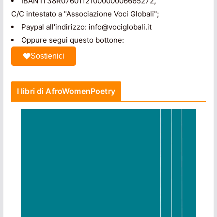
IBAN IT38R0760112100000006665272,
C/C intestato a "Associazione Voci Globali";
Paypal all'indirizzo: info@vociglobali.it
Oppure segui questo bottone:
Sostienici
I libri di AfroWomenPoetry