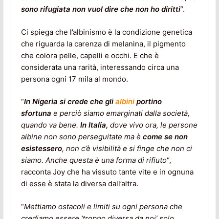
sono rifugiata non vuol dire che non ho diritti
“.
Ci spiega che l’albinismo è la condizione genetica
che riguarda la carenza di melanina, il pigmento
che colora pelle, capelli e occhi. E che è
considerata una rarità, interessando circa una
persona ogni 17 mila al mondo.
“
In Nigeria si crede che gli
albini
portino
sfortuna
e perciò siamo emarginati dalla società,
quando va bene.
In Italia,
dove vivo ora, le persone
albine non sono perseguitate ma è
come se non
esistessero
, non c’è visibilità e si finge che non ci
siamo. Anche questa è una forma di rifiuto
“,
racconta Joy che ha vissuto tante vite e in ognuna
di esse è stata la diversa dall’altra.
“
Mettiamo ostacoli e limiti su ogni persona che
crediamo essere ‘troppo diversa da noi’ solo