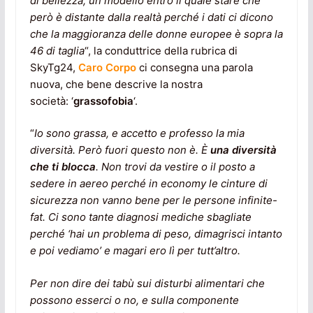
di bellezza, un modello entro il quale stare che
però è distante dalla realtà perché i dati ci dicono
che la maggioranza delle donne europee è sopra la
46 di taglia
“, la conduttrice della rubrica di
SkyTg24,
Caro Corpo
ci consegna una parola
nuova, che bene descrive la nostra
società: ‘
grassofobia
‘.
“
Io sono grassa, e accetto e professo la mia
diversità. Però fuori questo non è.
È
una diversità
che ti blocca
. Non trovi da vestire o il posto a
sedere in aereo perché in economy le cinture di
sicurezza non vanno bene per le persone infinite-
fat. Ci sono tante diagnosi mediche sbagliate
perché ‘hai un problema di peso, dimagrisci intanto
e poi vediamo’ e magari ero lì per tutt’altro.
Per non dire dei tabù sui disturbi alimentari che
possono esserci o no, e sulla componente