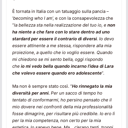
È tornata in Italia con un tatuaggio sulla pancia –
‘
becoming who I am’,
e con la consapevolezza che
“
la bellezza sta nella realizzazione del tuo io, e
non
ha niente a che fare con lo stare dentro ad uno
stardard per essere il contrario di diversi
.
Io devo
essere attinente a me stessa, rispondere alla mia
proiezione, a quello che io voglio essere. Quando
mi chiedono se mi sento bella, oggi rispondo
che
io mi vedo bella quando incarno l’idea di Lara
che volevo essere quando ero adolescente
“.
Ma non è sempre stato così. “
Ho rinnegato la mia
diversità per anni.
Per un sacco di tempo ho
tentato di conformarmi, ho persino pensato che il
mio dovere nei confronti della mia professionalità
fosse dimagrire, per risultare più credibile.
Io ero lì
per la mia competenza, non certo per la mia
estetica, lo sapevo bene. Ma… c’erano tanti, troppi