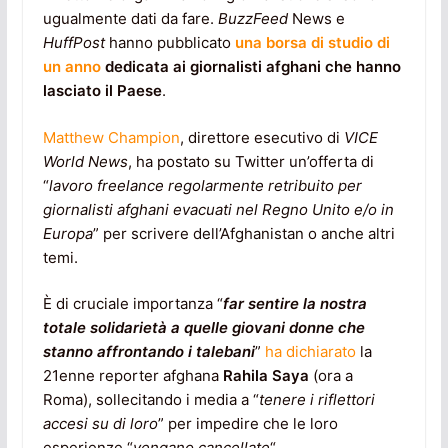
ugualmente dati da fare.
BuzzFeed
News e
HuffPost
hanno pubblicato
una borsa di studio di
un anno
dedicata ai giornalisti afghani che hanno
lasciato il Paese
.
Matthew Champion
, direttore esecutivo di
VICE
World News
, ha postato su Twitter un’offerta di
“
lavoro freelance regolarmente retribuito per
giornalisti afghani evacuati nel Regno Unito e/o in
Europa
” per scrivere dell’Afghanistan o anche altri
temi.
È di cruciale importanza “
far sentire la nostra
totale solidarietà a quelle giovani donne che
stanno affrontando i talebani
”
ha dichiarato
la
21enne reporter afghana
Rahila Saya
(ora a
Roma), sollecitando i media a “
tenere i riflettori
accesi su di loro
” per impedire che le loro
esperienze “
vengano cancellate
“.