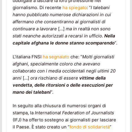
obbligate a lasciare la loro professione nel
giornalismo. Di recente
ha spiegato
: “
I talebani
hanno pubblicato numerose dichiarazioni in cui
affermano che consentiranno ai giornalisti di
continuare a lavorare
[…]
ma in realtà non sono
stati neanche autorizzati a recarsi in ufficio.
Nella
capitale afghana le donne stanno scomparendo
”.
L’italiana FNSI
ha segnalato
che: “
Molti giornalisti
afghani, specialmente coloro che avevano
collaborato con i media occidentali negli ultimi 20
anni
[…]
ora rischiano di essere
vittime della
vendetta, delle ritorsioni o delle esecuzioni per
mano dei talebani
”.
In seguito alla chiusura di numerosi organi di
stampa, la
International Federation of Journalists
(IFJ) ha offerto sostegno ai giornalisti per lasciare
il Paese. È stato creato un “
fondo di solidarietà
”