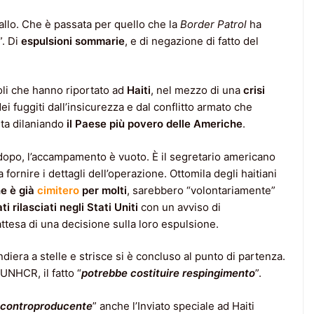
stallo. Che è passata per quello che la
Border Patrol
ha
”. Di
espulsioni sommarie
, e di negazione di fatto del
voli che hanno riportato ad
Haiti
, nel mezzo di una
crisi
dei fuggiti dall’insicurezza e dal conflitto armato che
sta dilaniando
il Paese più povero delle Americhe
.
dopo, l’accampamento è vuoto. È il segretario americano
 fornire i dettagli dell’operazione. Ottomila degli haitiani
he è già
cimitero
per molti
, sarebbero “volontariamente”
 rilasciati negli Stati Uniti
con un avviso di
attesa di una decisione sulla loro espulsione.
andiera a stelle e strisce si è concluso al punto di partenza.
UNHCR, il fatto “
potrebbe costituire respingimento
”.
 controproducente
” anche l’Inviato speciale ad Haiti