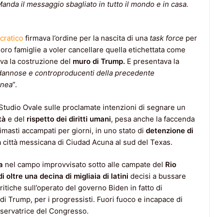
Manda il messaggio sbagliato in tutto il mondo e in casa.
ratico
firmava l’ordine per la nascita di una
task force
per
loro famiglie a voler cancellare quella etichettata come
va la costruzione del
muro di Trump.
E presentava la
dannose e controproducenti della precedente
inea
”.
o Studio Ovale sulle proclamate intenzioni di segnare un
tà
e del
rispetto dei diritti umani
, pesa anche la faccenda
imasti accampati per giorni, in uno stato di
detenzione di
a città messicana di Ciudad Acuna al sud del Texas.
a
nel campo improvvisato sotto alle campate del
Rio
i oltre una decina di migliaia di latini
decisi a bussare
critiche sull’operato del governo Biden in fatto di
di Trump, per i progressisti. Fuori fuoco e incapace di
onservatrice del Congresso.