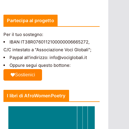
Partecipa al progetto
Per il tuo sostegno:
IBAN IT38R0760112100000006665272,
C/C intestato a "Associazione Voci Globali";
Paypal all'indirizzo: info@vociglobali.it
Oppure segui questo bottone:
Sostienici
I libri di AfroWomenPoetry