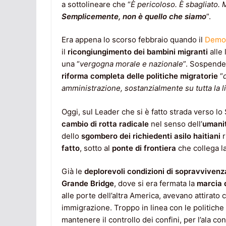
a sottolineare che “
È pericoloso. È sbagliato. 
Semplicemente, non è quello che siamo
”.
Era appena lo scorso febbraio quando il
Democ
il
ricongiungimento dei bambini migranti
alle 
una “
vergogna morale e nazionale
”. Sospende
riforma completa delle politiche migratorie
“
amministrazione, sostanzialmente su tutta la l
Oggi, sul Leader che si è fatto strada verso l
cambio di rotta radicale
nel senso dell’
umani
dello
sgombero dei richiedenti asilo haitiani
r
fatto
, sotto al
ponte di frontiera
che collega l
Già le
deplorevoli condizioni di sopravvivenz
Grande Bridge
, dove si era fermata la
marcia d
alle porte dell’altra America, avevano attirato 
immigrazione. Troppo in linea con le politiche 
mantenere il controllo dei confini, per l’ala c