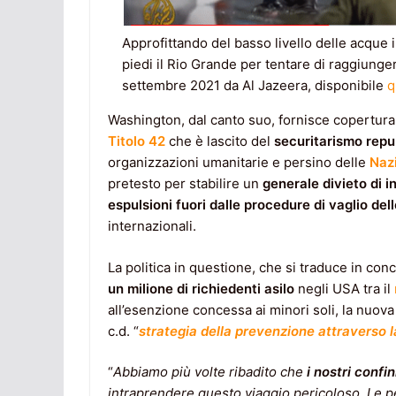
Approfittando del basso livello delle acque 
piedi il Rio Grande per tentare di raggiunger
settembre 2021 da Al Jazeera, disponibile
q
Washington, dal canto suo, fornisce copertura 
Titolo 42
che è lascito del
securitarismo repu
organizzazioni umanitarie e persino delle
Nazi
pretesto per stabilire un
generale divieto di i
espulsioni
fuori dalle procedure di vaglio del
internazionali.
La politica in questione, che si traduce in con
un milione di richiedenti asilo
negli USA tra il
all’esenzione concessa ai minori soli, la nuova
c.d. “
strategia della prevenzione attraverso 
“
Abbiamo più volte ribadito che
i nostri confi
intraprendere questo viaggio pericoloso. Le pe