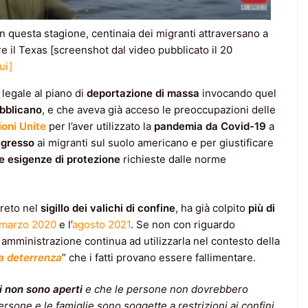
in questa stagione, centinaia dei migranti attraversano a
e il Texas [screenshot dal video pubblicato il 20
ui]
legale al piano di
deportazione di massa
invocando quel
bblicano
, e che aveva già acceso le preoccupazioni delle
oni Unite
per l’aver utilizzato la
pandemia da Covid-19
a
ngresso
ai migranti sul suolo americano e per giustificare
le esigenze di protezione
richieste dalle norme
creto nel
sigillo dei valichi di confine
, ha già colpito
più di
marzo 2020
e l’
agosto 2021
. Se non con riguardo
 amministrazione continua ad utilizzarla nel contesto della
la deterrenza
” che i fatti provano essere fallimentare.
ni non sono aperti
e che le persone non dovrebbero
rsone e le famiglie sono soggette a restrizioni ai confini,