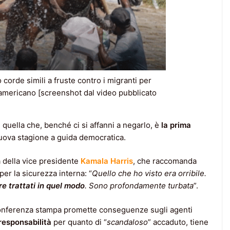
 corde simili a fruste contro i migranti per
o americano [screenshot dal video pubblicato
e quella che, benché ci si affanni a negarlo, è
la prima
nuova stagione a guida democratica.
a della vice presidente
Kamala Harris
, che raccomanda
er la sicurezza interna: “
Quello che ho visto era orribile.
e trattati in quel modo
. Sono profondamente turbata
”.
conferenza stampa promette conseguenze sugli agenti
responsabilità
per quanto di “
scandaloso
” accaduto, tiene