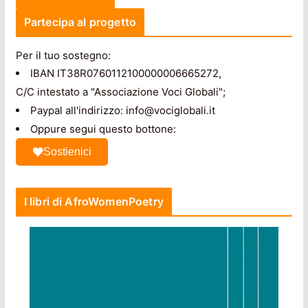
Partecipa al progetto
Per il tuo sostegno:
IBAN IT38R0760112100000006665272,
C/C intestato a "Associazione Voci Globali";
Paypal all'indirizzo: info@vociglobali.it
Oppure segui questo bottone:
Sostienici
I libri di AfroWomenPoetry