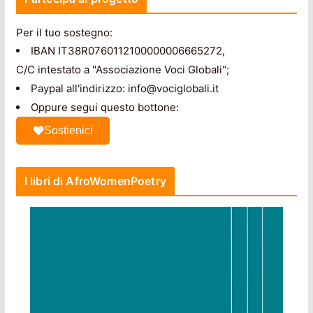
Per il tuo sostegno:
IBAN IT38R0760112100000006665272,
C/C intestato a "Associazione Voci Globali";
Paypal all'indirizzo: info@vociglobali.it
Oppure segui questo bottone:
Sostienici
I libri di AfroWomenPoetry