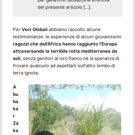
del presente articolo […].
Per
Voci Globali
abbiamo raccolto alcune
testimonianze: le esperienze di alcuni giovanissimi
ragazzi che dall’Africa hanno raggiunto l’Europa
attraversando la terribile rotta mediterranea da
soli
, senza genitori al loro fianco nè la speranza di
trovare qualcuno ad aspettarli sull’altro lembo di
terra ignota.
A
bu
ba
ka
r
Za
ka