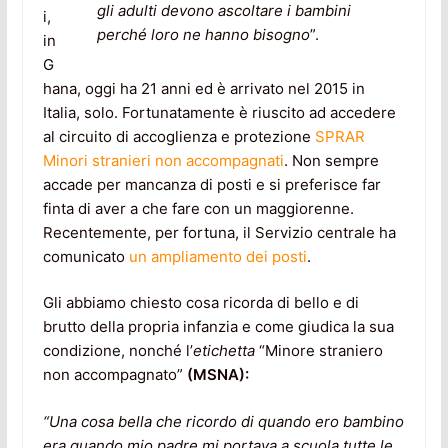
gli adulti devono ascoltare i bambini
i,
perché loro ne hanno bisogno
”.
in
G
hana, oggi ha 21 anni ed è arrivato nel 2015 in
Italia, solo. Fortunatamente è riuscito ad accedere
al circuito di accoglienza e protezione
SPRAR
Minori stranieri non accompagnati
. Non sempre
accade per mancanza di posti e si preferisce far
finta di aver a che fare con un maggiorenne.
Recentemente, per fortuna, il Servizio centrale ha
comunicato
un ampliamento dei posti
.
Gli abbiamo chiesto cosa ricorda di bello e di
brutto della propria infanzia e come giudica la sua
condizione, nonché l’
etichetta
“Minore straniero
non accompagnato”
(MSNA):
“Una cosa bella che ricordo di quando ero bambino
era quando mio padre mi portava a scuola tutte le