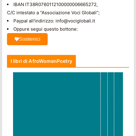
IBAN IT38R0760112100000006665272,
C/C intestato a "Associazione Voci Globali";
Paypal all'indirizzo: info@vociglobali.it
Oppure segui questo bottone:
Sostienici
I libri di AfroWomenPoetry