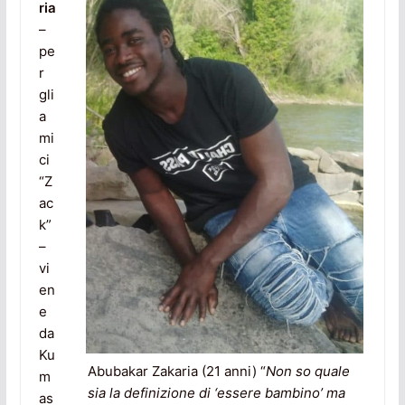
ria
–
pe
r
gli
a
mi
ci
“Z
ac
k”
–
vi
en
e
da
Ku
Abubakar Zakaria (21 anni) “
Non so quale
m
sia la definizione di ‘essere bambino’ ma
as