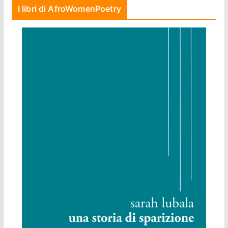
I libri di AfroWomenPoetry