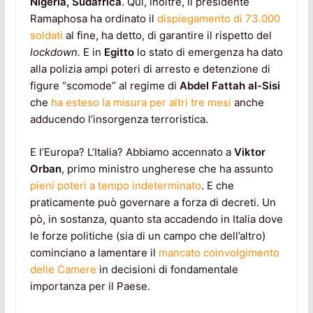
Nigeria, Sudafrica
. Qui, inoltre, il presidente
Ramaphosa ha ordinato il
dispiegamento di 73.000
soldati
al fine, ha detto, di garantire il rispetto del
lockdown.
E in
Egitto
lo stato di emergenza ha dato
alla polizia ampi poteri di arresto e detenzione di
figure “scomode” al regime di
Abdel Fattah al-Sisi
che
ha esteso la misura per altri tre mesi
anche
adducendo l’insorgenza terroristica.
E l’Europa? L’Italia? Abbiamo accennato a
Viktor
Orban
, primo ministro ungherese che ha assunto
pieni poteri a tempo indeterminato
. E che
praticamente può governare a forza di decreti. Un
pò, in sostanza, quanto sta accadendo in Italia dove
le forze politiche (sia di un campo che dell’altro)
cominciano a lamentare il
mancato coinvolgimento
delle Camere
in decisioni di fondamentale
importanza per il Paese.