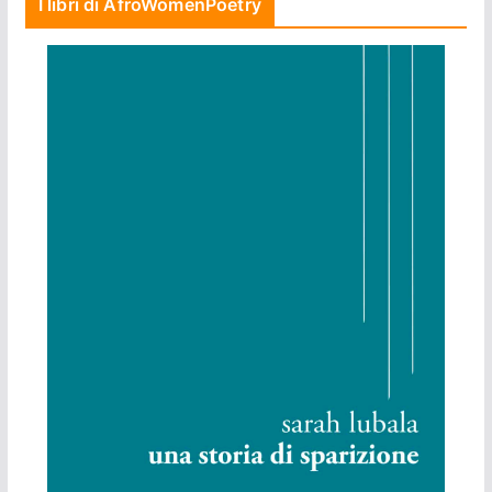
I libri di AfroWomenPoetry