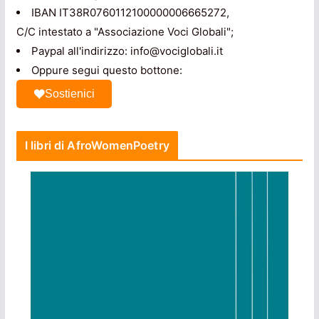
IBAN IT38R0760112100000006665272,
C/C intestato a "Associazione Voci Globali";
Paypal all'indirizzo: info@vociglobali.it
Oppure segui questo bottone:
Sostienici
I libri di AfroWomenPoetry