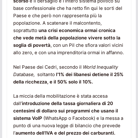
scorso
e il bersaglio è l’intero sistema politico su
base confessionale che ha retto fin qui le sorti del
Paese e che però non rappresenta più la
popolazione. A scatenare il malcontento,
soprattutto
una crisi economica ormai cronica
che vede metà della popolazione vivere sotto la
soglia di povertà
, con un Pil che sfiora valori vicini
allo zero, e con una imprenditoria ormai in affanno.
Nel Paese dei Cedri, secondo il
World Inequality
Database,
soltanto
l’1% dei libanesi detiene il 25%
della ricchezza, e il 50% solo il 10%.
La miccia della mobilitazione è stata accesa
dall’
introduzione della tassa giornaliera di 20
centesimi di dollaro sui programmi che usano il
sistema VoIP
(WhatsApp o Facebook) e la messa a
punto di una nuova legge di bilancio che prevede
l’
aumento dell’IVA e del prezzo dei carburanti.