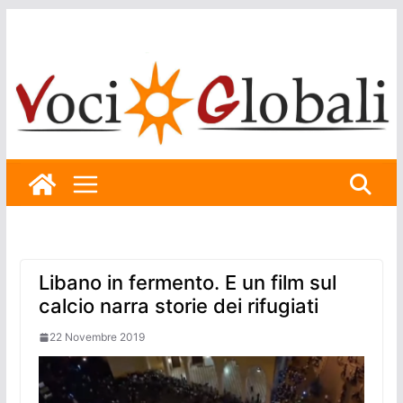
Skip
to
content
Libano in fermento. E un film sul
calcio narra storie dei rifugiati
22 Novembre 2019