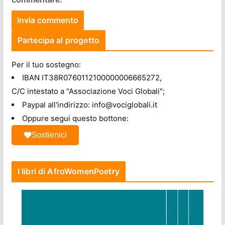
Partecipa al progetto
Per il tuo sostegno:
IBAN IT38R0760112100000006665272,
C/C intestato a "Associazione Voci Globali";
Paypal all'indirizzo: info@vociglobali.it
Oppure segui questo bottone:
Sostienici
I libri di AfroWomenPoetry