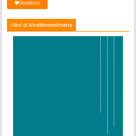
Sostienici
I libri di AfroWomenPoetry