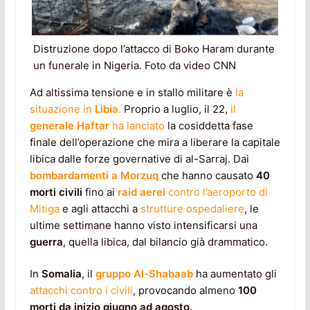
Distruzione dopo l’attacco di Boko Haram durante
un funerale in Nigeria. Foto da video CNN
Ad altissima tensione e in stallo militare è
la
situazione in
Libia
.
Proprio a luglio, il 22,
il
generale Haftar
ha lanciato
la cosiddetta fase
finale dell’operazione che mira a liberare la capitale
libica dalle forze governative di al-Sarraj. Dai
bombardamenti a Morzuq
che hanno causato
40
morti civili
fino ai
raid aerei
contro l’aeroporto di
Mitiga
e agli attacchi a
strutture ospedaliere
, le
ultime settimane hanno visto intensificarsi una
guerra
, quella libica, dal bilancio già drammatico.
In
Somalia
, il
gruppo Al-Shabaab
ha aumentato gli
attacchi contro i civili
, provocando almeno
100
morti da inizio giugno ad agosto.