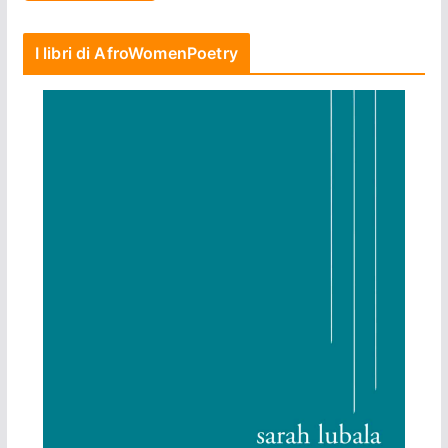
I libri di AfroWomenPoetry