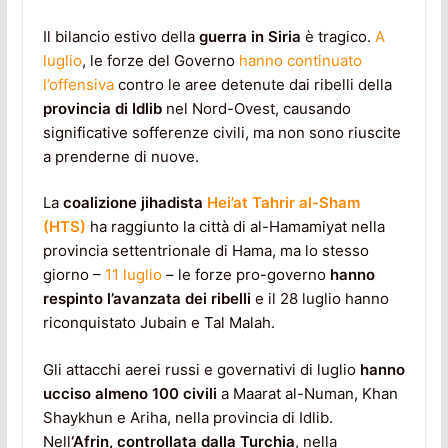
Il bilancio estivo della
guerra in Siria
è tragico.
A
luglio
, le forze del Governo
hanno continuato
l’offensiva
contro le aree detenute dai ribelli della
provincia di Idlib
nel Nord-Ovest, causando
significative sofferenze civili, ma non sono riuscite
a prenderne di nuove.
La
coalizione jihadista
Hei’at Tahrir al-Sham
(HTS)
ha raggiunto la città di al-Hamamiyat nella
provincia settentrionale di Hama, ma lo stesso
giorno –
11 luglio
– le forze pro-governo
hanno
respinto l’avanzata dei ribelli
e il 28 luglio hanno
riconquistato Jubain e Tal Malah.
Gli attacchi aerei russi e governativi di luglio
hanno
ucciso almeno 100 civili
a Maarat al-Numan, Khan
Shaykhun e Ariha, nella provincia di Idlib.
Nell
‘Afrin, controllata dalla Turchia
, nella