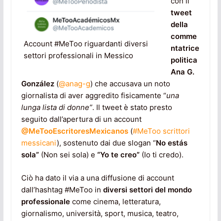
con il
tweet
della
comme
Account #MeToo riguardanti diversi
ntatrice
settori professionali in Messico
politica
Ana G.
González
(
@anag-g
) che accusava un noto
giornalista di aver aggredito fisicamente “
una
lunga lista di donne”
. Il tweet è stato presto
seguito dall’apertura di un account
@MeTooEscritoresMexicanos
(
#MeToo scrittori
messicani
), sostenuto dai due slogan “
No estás
sola”
(Non sei sola) e
“Yo te creo”
(Io ti credo).
Ciò ha dato il via a una diffusione di account
dall’hashtag #MeToo in
diversi settori del mondo
professionale
come cinema, letteratura,
giornalismo, università, sport, musica, teatro,