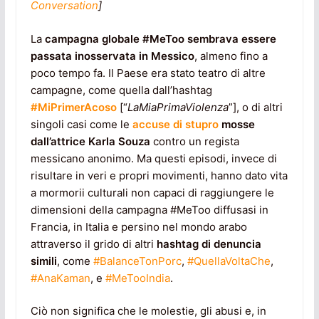
Conversation
]
La
campagna globale #MeToo
sembrava essere
passata inosservata in Messico
, almeno fino a
poco tempo fa. Il Paese era stato teatro di altre
campagne, come quella dall’hashtag
#MiPrimerAcoso
[“
LaMiaPrimaViolenza
”], o di altri
singoli casi come le
accuse di stupro
mosse
dall’attrice Karla Souza
contro un regista
messicano anonimo. Ma questi episodi, invece di
risultare in veri e propri movimenti, hanno dato vita
a mormorii culturali non capaci di raggiungere le
dimensioni della campagna #MeToo diffusasi in
Francia, in Italia e persino nel mondo arabo
attraverso il grido di altri
hashtag di denuncia
simili
, come
#BalanceTonPorc
,
#QuellaVoltaChe
,
#AnaKaman
, e
#MeTooIndia
.
Ciò non significa che le molestie, gli abusi e, in