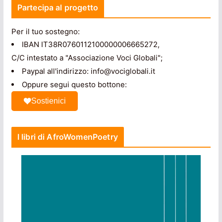
Partecipa al progetto
Per il tuo sostegno:
IBAN IT38R0760112100000006665272,
C/C intestato a "Associazione Voci Globali";
Paypal all'indirizzo: info@vociglobali.it
Oppure segui questo bottone:
Sostienici
I libri di AfroWomenPoetry