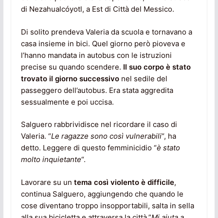
di Nezahualcóyotl, a Est di Città del Messico.
Di solito prendeva Valeria da scuola e tornavano a
casa insieme in bici. Quel giorno però pioveva e
l’hanno mandata in autobus con le istruzioni
precise su quando scendere.
Il suo corpo è stato
trovato il giorno successivo
nel sedile del
passeggero dell’autobus. Era stata aggredita
sessualmente e poi uccisa.
Salguero rabbrividisce nel ricordare il caso di
Valeria. “
Le ragazze sono così vulnerabili
“, ha
detto. Leggere di questo femminicidio “
è stato
molto inquietante
“.
Lavorare su un
tema così violento è difficile
,
continua Salguero, aggiungendo che quando le
cose diventano troppo insopportabili, salta in sella
alla sua bicicletta e attraversa la città.”
Mi aiuta a