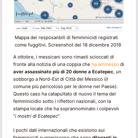
Mappa dei resposanbili di femminicidi registrati
come fuggitivi. Screenshot del 18 dicembre 2018
A ottobre, i messicani sono rimasti scioccati di
fronte alla notizia di una coppia che
ha ammesso
di
aver assassinato più di 20 donne a Ecatepec
, un
sobborgo a Nord-Est di Città del Messico (il
comune più pericoloso per le donne nel Paese).
Questo caso ha catapultato di nuovo il tema del
femminicidio sotto i riflettori nazionali, con la
stampa locale che ha soprannominato i colpevoli
“
i
mostri di Ecatepec
“.
I pochi dati internazionali che esistono sui
femminicidi suggeriscono che sono
dilaganti in