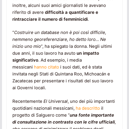
inoltre, alcuni suoi amici giornalisti le avevano
riferito di avere
difficoltà a
quantificare e
rintracciare il numero di femminicidi
.
“
Costruire un database non è poi così difficile,
nemmeno georeferenziare, ho detto loro… Ne
inizio uno mio
“, ha spiegato la donna. Negli ultimi
due anni, il suo lavoro ha avuto
un impatto
significativo
. Ad esempio, i media
messicani
hanno citato
i suoi dati, ed è stata
invitata negli Stati di Quintana Roo, Michoacán e
Zacatecas per presentare i risultati del suo lavoro
ai Governi locali.
Recentemente
El Universal
, uno dei più importanti
quotidiani nazionali messicani,
ha descritto
il
progetto di Salguero come “
una fonte importante
di consultazione in contrasto con le cifre ufficiali
,
che cercano di minimizzare il problema
degli