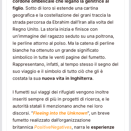
cordone ombelicale che legano la genitrice al
figlio
. Sotto di loro si estende una cartina
geografica e la costellazione dei grani traccia la
strada percorsa da Ebrahim dall’Iran alla volta del
Regno Unito. La storia inizia e finisce con
un’immagine del ragazzo seduto su una poltrona,
le perline attorno al polso. Ma la catena di perline
bianche ha ottenuto un grande significato
simbolico in tutte le venti pagine del fumetto.
Rappresentano, infatti, al tempo stesso il segno del
suo viaggio e il simbolo di tutto ciò che gli è
costata la sua
nuova vita in Inghilterra
.
I fumetti sui viaggi dei rifugiati vengono inoltre
inseriti sempre di più in progetti di ricerca, e le
autorità statali li menzionano anche nei loro
discorsi. “
Fleeing into the Unknown
“, un breve
fumetto realizzato dall’organizzazione
britannica
PositiveNegatives
, narra le
esperienze