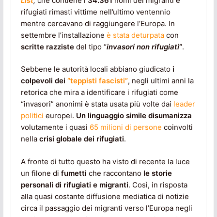
List
,
che contiene i
34.361
nomi dei migranti e
rifugiati rimasti vittime nell’ultimo ventennio
mentre cercavano di raggiungere l’Europa. In
settembre l’installazione
è stata deturpata
con
scritte razziste
del tipo “
invasori non rifugiati
“
.
Sebbene le autorità locali abbiano giudicato
i
colpevoli dei
“teppisti fascisti”
, negli ultimi anni la
retorica che mira a identificare i rifugiati come
“invasori” anonimi è stata usata più volte dai
leader
politici
europei.
Un linguaggio simile
disumanizza
volutamente i quasi
65 milioni di persone
coinvolti
nella
crisi globale dei rifugiati
.
A fronte di tutto questo ha visto di recente la luce
un filone di
fumetti
che raccontano
le storie
personali di rifugiati e migranti
. Così, in risposta
alla quasi costante diffusione mediatica di notizie
circa il passaggio dei migranti verso l’Europa negli