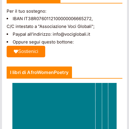
Per il tuo sostegno:
IBAN IT38R0760112100000006665272,
C/C intestato a "Associazione Voci Globali";
Paypal all'indirizzo: info@vociglobali.it
Oppure segui questo bottone:
Sostienici
I libri di AfroWomenPoetry