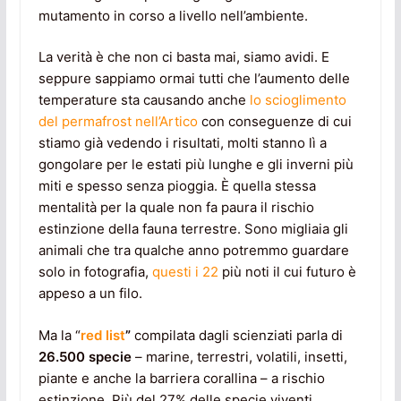
mutamento in corso a livello nell’ambiente.
La verità è che non ci basta mai, siamo avidi. E
seppure sappiamo ormai tutti che l’aumento delle
temperature sta causando anche
lo scioglimento
del permafrost nell’Artico
con conseguenze di cui
stiamo già vedendo i risultati, molti stanno lì a
gongolare per le estati più lunghe e gli inverni più
miti e spesso senza pioggia. È quella stessa
mentalità per la quale non fa paura il rischio
estinzione della fauna terrestre. Sono migliaia gli
animali che tra qualche anno potremmo guardare
solo in fotografia,
questi i 22
più noti il cui futuro è
appeso a un filo.
Ma la “
red list
”
compilata dagli scienziati parla di
26.500 specie
– marine, terrestri, volatili, insetti,
piante e anche la barriera corallina – a rischio
estinzione. Più del 27% delle specie viventi.