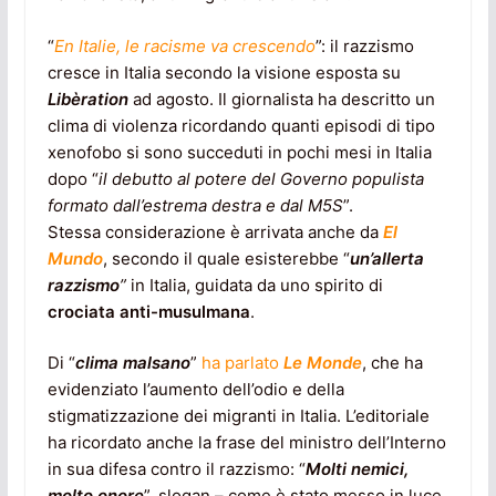
“
En Italie, le racisme va crescendo
”: il razzismo
cresce in Italia secondo la visione esposta su
Libèration
ad agosto. Il giornalista ha descritto un
clima di violenza ricordando quanti episodi di tipo
xenofobo si sono succeduti in pochi mesi in Italia
dopo “
il debutto al potere del Governo populista
formato dall’estrema destra e dal M5S
”.
Stessa considerazione è arrivata anche da
El
Mundo
, secondo il quale esisterebbe “
un’allerta
razzismo
”
in Italia, guidata da uno spirito di
crociata anti-musulmana
.
Di “
clima malsano
”
ha parlato
Le Monde
, che ha
evidenziato l’aumento dell’odio e della
stigmatizzazione dei migranti in Italia. L’editoriale
ha ricordato anche la frase del ministro dell’Interno
in sua difesa contro il razzismo: “
Molti nemici,
molto onore
”, slogan – come è stato messo in luce