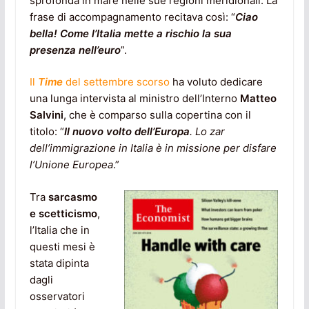
sprofonda in mare nelle sue regioni meridionali. La
frase di accompagnamento recitava così: “
Ciao
bella! Come l’Italia mette a rischio la sua
presenza nell’euro
”.
Il
Time
del settembre scorso
ha voluto dedicare
una lunga intervista al ministro dell’Interno
Matteo
Salvini
, che è comparso sulla copertina con il
titolo: “
Il nuovo volto dell’Europa
. Lo zar
dell’immigrazione in Italia è in missione per disfare
l’Unione Europea
.”
Tra
sarcasmo
e scetticismo
,
l’Italia che in
questi mesi è
stata dipinta
dagli
osservatori